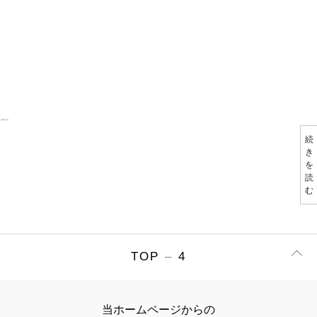
4
2024.08.31
…
続
き
を
読
む
TOP
–
4
当ホームページからの