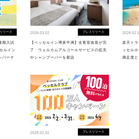
リリース
プレスリリース
2026.03.02
2026.02.
後期入試
【ベッセルイン博多中洲】全客室改装が完
楽天トラ
セルイン
了 ウェルカムアルコールサービスの拡充
ッセルホ
ンパーナ
やシャンプーバーを新設
満足度と
プレスリリース
2026.02.02