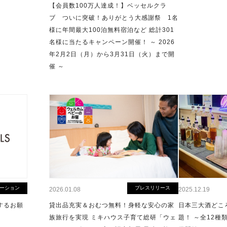
【会員数100万人達成！】ベッセルクラ
ブ ついに突破！ありがとう大感謝祭 1名
様に年間最大100泊無料宿泊など 総計301
名様に当たるキャンペーン開催！ ～ 2026
年2月2日（月）から3月31日（火）まで開
催 ～
ーション
プレスリリース
2026.01.08
2025.12.19
するお願
貸出品充実＆おむつ無料！身軽な安心の家
日本三大酒どこ
族旅行を実現 ミキハウス子育て総研「ウェ
題！ ～全12