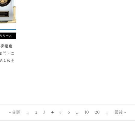
リリース
客満足度
部門＞に
 第１位を
« 先頭
...
2
3
4
5
6
...
10
20
...
最後 »