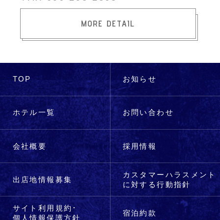
MORE DETAIL
TOP
お知らせ
ホテル
一覧
お問い
合わせ
会社
概要
採用
情報
カスタマーハラスメント
出店地
情報募集
に対する行動指針
サイト利用規約･
宿泊
約款
個人情報保護方針