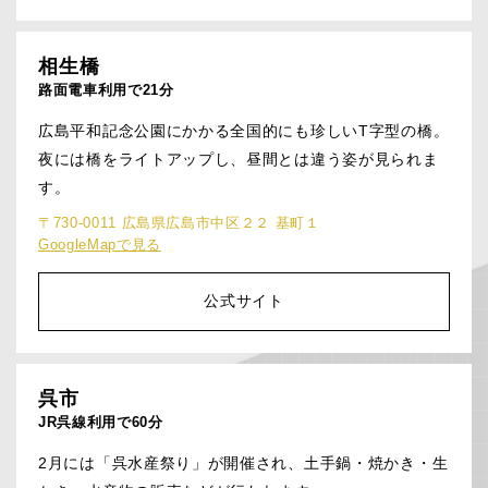
相生橋
路面電車利用で21分
広島平和記念公園にかかる全国的にも珍しいT字型の橋。
夜には橋をライトアップし、昼間とは違う姿が見られま
す。
〒730-0011 広島県広島市中区２２ 基町１
GoogleMapで見る
公式サイト
呉市
JR呉線利用で60分
2月には「呉水産祭り」が開催され、土手鍋・焼かき・生