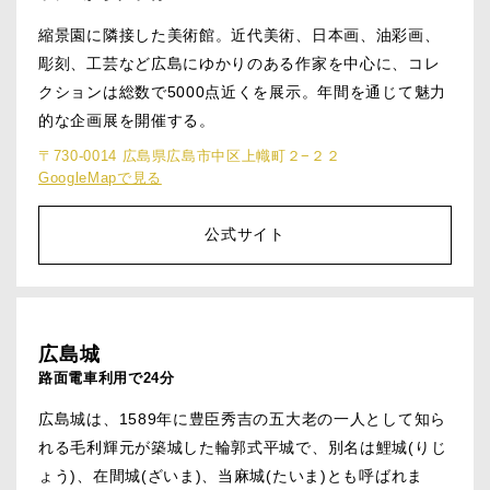
縮景園に隣接した美術館。近代美術、日本画、油彩画、
彫刻、工芸など広島にゆかりのある作家を中心に、コレ
クションは総数で5000点近くを展示。年間を通じて魅力
的な企画展を開催する。
〒730-0014 広島県広島市中区上幟町２−２２
GoogleMapで見る
公式サイト
広島城
路面電車利用で24分
広島城は、1589年に豊臣秀吉の五大老の一人として知ら
れる毛利輝元が築城した輪郭式平城で、別名は鯉城(りじ
ょう)、在間城(ざいま)、当麻城(たいま)とも呼ばれま