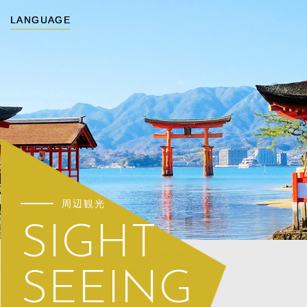
LANGUAGE
LANGUAGE
周辺観光
SIGHT
SEEING